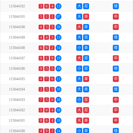
115044192
3
6
4
13
大
双
错
115044191
5
1
1
07
大
单
中
115044190
6
5
5
16
大
单
中
115044189
4
4
5
13
大
双
错
115044188
6
6
2
14
小
单
错
115044187
9
1
9
19
大
双
中
115044186
9
5
5
19
小
双
错
115044185
4
7
0
11
大
单
中
115044184
2
3
5
10
大
单
错
115044183
7
5
6
18
小
双
中
115044182
5
9
4
18
大
双
中
115044181
9
6
4
19
大
单
中
115044180
4
9
1
14
小
单
错