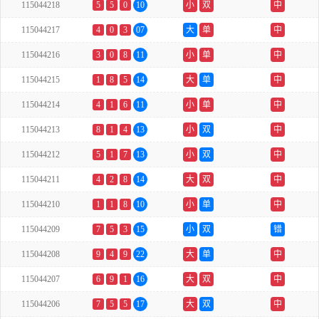
115044218
5
5
0
10
小
双
中
115044217
4
0
3
07
大
单
中
115044216
3
0
8
11
小
单
中
115044215
1
8
5
14
大
单
中
115044214
4
1
6
11
小
单
中
115044213
8
1
4
13
小
双
中
115044212
5
1
7
13
小
双
中
115044211
4
2
8
14
大
双
中
115044210
1
1
8
10
小
单
中
115044209
7
5
3
15
小
双
错
115044208
9
4
9
22
大
单
中
115044207
6
9
1
16
大
双
中
115044206
7
5
5
17
大
双
中