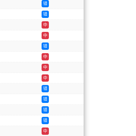
错
错
中
中
错
中
中
中
错
错
错
错
中