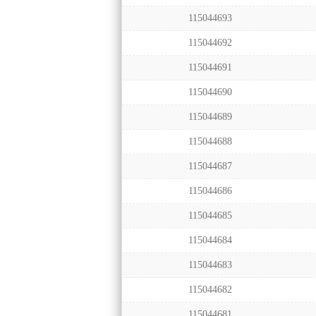
115044693
115044692
115044691
115044690
115044689
115044688
115044687
115044686
115044685
115044684
115044683
115044682
115044681