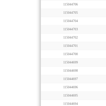
115044706
115044705
115044704
115044703
115044702
115044701
115044700
115044699
115044698
115044697
115044696
115044695
115044694