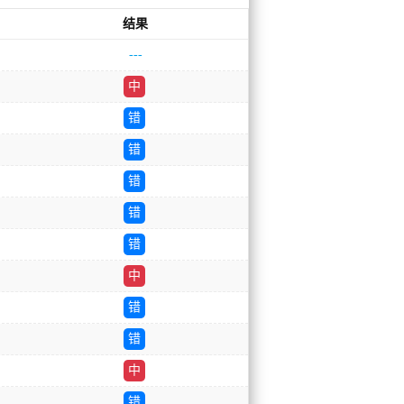
结果
---
中
错
错
错
错
错
中
错
错
中
错