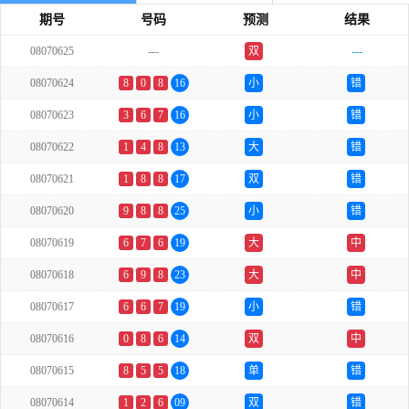
期号
号码
预测
结果
08070625
---
双
---
08070624
8
0
8
16
小
错
08070623
3
6
7
16
小
错
08070622
1
4
8
13
大
错
08070621
1
8
8
17
双
错
08070620
9
8
8
25
小
错
08070619
6
7
6
19
大
中
08070618
6
9
8
23
大
中
08070617
6
6
7
19
小
错
08070616
0
8
6
14
双
中
08070615
8
5
5
18
单
错
08070614
1
2
6
09
双
错