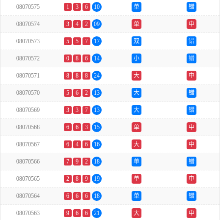
08070575
1
3
6
10
单
错
08070574
3
4
2
09
单
中
08070573
5
5
7
17
双
错
08070572
0
8
6
14
小
错
08070571
8
8
8
24
大
中
08070570
5
6
2
13
大
错
08070569
3
3
7
13
大
错
08070568
6
6
3
15
单
中
08070567
6
4
6
16
大
中
08070566
7
9
2
18
单
错
08070565
2
8
9
19
单
中
08070564
6
6
6
18
单
错
08070563
9
6
6
21
大
中