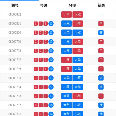
期号
号码
预测
结果
08060802
---
小单
大双
---
08060801
1
4
8
13
大双
小单
中
08060800
3
5
5
13
大单
小双
错
08060799
2
4
9
15
小双
大单
中
08060798
3
2
0
05
大双
小单
中
08060797
0
3
7
10
小双
大单
中
08060796
1
8
1
10
小双
大单
中
08060795
3
2
8
13
大单
小双
错
08060794
4
9
9
22
小双
大单
错
08060793
2
3
8
13
大双
小单
中
08060792
0
9
9
18
大单
小双
错
08060791
5
9
0
14
大单
小双
错