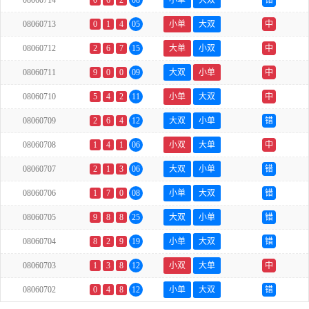
08060714
0
6
2
08
小单
大双
错
08060713
0
1
4
05
小单
大双
中
08060712
2
6
7
15
大单
小双
中
08060711
9
0
0
09
大双
小单
中
08060710
5
4
2
11
小单
大双
中
08060709
2
6
4
12
大双
小单
错
08060708
1
4
1
06
小双
大单
中
08060707
2
1
3
06
大双
小单
错
08060706
1
7
0
08
小单
大双
错
08060705
9
8
8
25
大双
小单
错
08060704
8
2
9
19
小单
大双
错
08060703
1
3
8
12
小双
大单
中
08060702
0
4
8
12
小单
大双
错