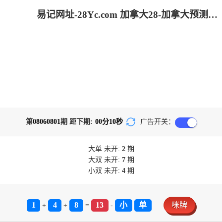
易记网址-28Yc.com 加拿大28-加拿大预测-加拿大pc预测结果走势|加拿大28开奖结果预测官网|飞飞28加拿大在线预测_专注研究!
第
08060801
期 距下期:
00
分
10
秒
广告开关：
大单
未开:
2
期
大双
未开:
7
期
小双
未开:
4
期
1
4
8
13
小
单
咪牌
+
+
=
-