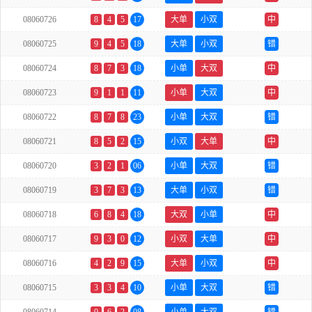
08060726
8
4
5
17
大单
小双
中
08060725
9
4
5
18
大单
小双
错
08060724
8
7
3
18
小单
大双
中
08060723
9
1
1
11
小单
大双
中
08060722
8
7
8
23
小单
大双
错
08060721
8
5
2
15
小双
大单
中
08060720
3
2
1
06
小单
大双
错
08060719
3
7
3
13
大单
小双
错
08060718
6
8
4
18
大双
小单
中
08060717
9
3
0
12
小双
大单
中
08060716
4
2
9
15
大单
小双
中
08060715
3
3
4
10
小单
大双
错