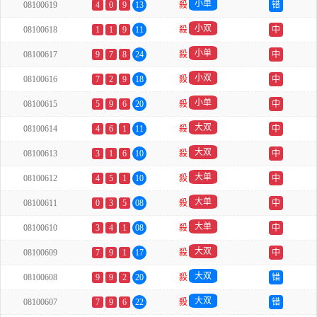
小单
08100619
4
0
9
13
殺
错
小双
08100618
1
1
9
11
殺
中
小单
08100617
9
7
8
24
殺
中
小双
08100616
7
2
9
18
殺
中
小单
08100615
5
9
6
20
殺
中
大双
08100614
4
6
1
11
殺
中
大双
08100613
3
1
6
10
殺
中
大单
08100612
4
5
1
10
殺
中
大单
08100611
0
3
5
08
殺
中
大单
08100610
3
4
1
08
殺
中
大双
08100609
7
9
1
17
殺
中
大双
08100608
9
9
2
20
殺
错
大双
08100607
7
9
6
22
殺
错