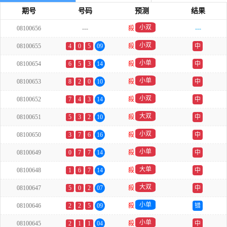
期号
号码
预测
结果
小双
08100656
---
殺
---
小双
08100655
4
0
5
09
殺
中
小单
08100654
6
5
3
14
殺
中
小单
08100653
8
2
0
10
殺
中
小双
08100652
7
4
3
14
殺
中
大双
08100651
5
3
2
10
殺
中
小双
08100650
3
7
6
16
殺
中
小单
08100649
0
7
7
14
殺
中
大单
08100648
1
6
7
14
殺
中
大双
08100647
5
0
2
07
殺
中
小单
08100646
2
2
5
09
殺
错
小单
08100645
2
1
1
04
殺
中