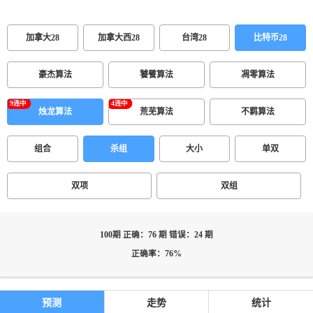
加拿大28
加拿大西28
台湾28
比特币28
豪杰算法
饕餮算法
凋零算法
烛龙算法
荒芜算法
不羁算法
组合
杀组
大小
单双
双项
双组
100期 正确：76 期 错误：24 期
正确率：76%
预测
走势
统计