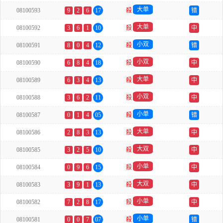
大单
08100593
9
2
6
17
殺
错
大单
08100592
3
6
1
10
殺
中
小双
08100591
8
0
4
12
殺
错
小双
08100590
6
8
4
18
殺
中
大单
08100589
6
3
4
13
殺
中
小双
08100588
3
6
2
11
殺
中
小单
08100587
0
1
4
05
殺
错
大单
08100586
2
8
3
13
殺
中
大双
08100585
3
2
5
10
殺
中
小单
08100584
0
9
6
15
殺
中
大双
08100583
3
9
1
13
殺
中
小单
08100582
7
2
8
17
殺
中
小单
08100581
0
0
7
07
殺
错