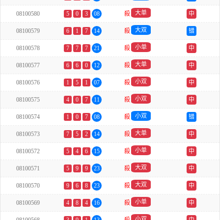
大单
08100580
5
0
3
08
殺
中
大双
08100579
6
1
7
14
殺
错
小单
08100578
7
7
7
21
殺
中
大单
08100577
6
6
0
12
殺
中
小双
08100576
1
5
1
07
殺
中
小双
08100575
4
0
7
11
殺
中
小双
08100574
1
0
7
08
殺
错
大单
08100573
7
5
2
14
殺
中
小单
08100572
5
4
6
15
殺
中
大双
08100571
5
9
9
23
殺
中
大双
08100570
9
6
8
23
殺
中
小单
08100569
4
8
4
16
殺
中
小双