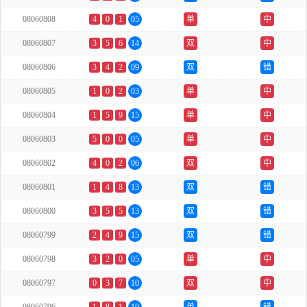
08060808
4
0
1
05
单
中
08060807
3
5
6
14
双
中
08060806
3
4
2
09
双
错
08060805
1
0
2
03
单
中
08060804
1
5
9
15
单
中
08060803
5
0
0
05
单
中
08060802
4
0
2
06
双
中
08060801
1
4
8
13
双
错
08060800
3
5
5
13
双
错
08060799
2
4
9
15
双
错
08060798
3
2
0
05
单
中
08060797
0
3
7
10
双
中