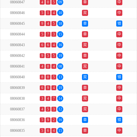
08060847
4
0
5
09
单
中
08060846
5
1
4
10
双
中
08060845
9
4
5
18
单
错
08060844
5
7
3
15
单
中
08060843
6
6
4
16
双
中
08060842
9
5
5
19
单
中
08060841
4
0
4
08
双
中
08060840
8
0
5
13
双
错
08060839
6
9
4
19
单
中
08060838
3
4
7
14
双
中
08060837
4
5
3
12
双
中
08060836
5
9
2
16
单
错
08060835
5
6
4
15
单
中