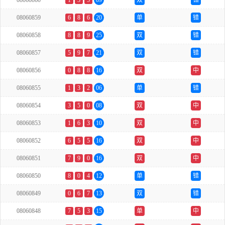
08060860
1
3
5
09
双
错
08060859
6
8
6
20
单
错
08060858
8
8
9
25
双
错
08060857
5
9
7
21
双
错
08060856
0
8
8
16
双
中
08060855
1
3
2
06
单
错
08060854
3
5
0
08
双
中
08060853
1
6
3
10
双
中
08060852
6
5
5
16
双
中
08060851
7
9
0
16
双
中
08060850
8
0
4
12
单
错
08060849
0
6
7
13
双
错
08060848
7
5
3
15
单
中