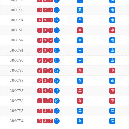
08060796
1
8
1
10
单
错
08060795
3
2
8
13
双
错
08060794
4
9
9
22
单
错
08060793
2
3
8
13
单
中
08060792
0
9
9
18
单
错
08060791
5
9
0
14
单
错
08060790
9
5
0
14
单
错
08060789
8
7
3
18
双
中
08060788
6
2
5
13
双
错
08060787
2
6
5
13
单
中
08060786
4
1
1
06
双
中
08060785
2
5
5
12
单
错
08060784
8
8
7
23
双
错