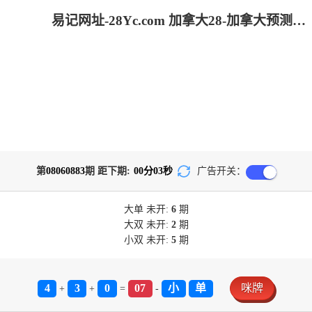
易记网址-28Yc.com 加拿大28-加拿大预测-加拿大pc预测结果走势|加拿大28开奖结果预测官网|飞飞28加拿大在线预测_专注研究!
第
08060883
期 距下期:
00
分
03
秒
广告开关：
大单
未开:
6
期
大双
未开:
2
期
小双
未开:
5
期
4
3
0
07
小
单
咪牌
+
+
=
-