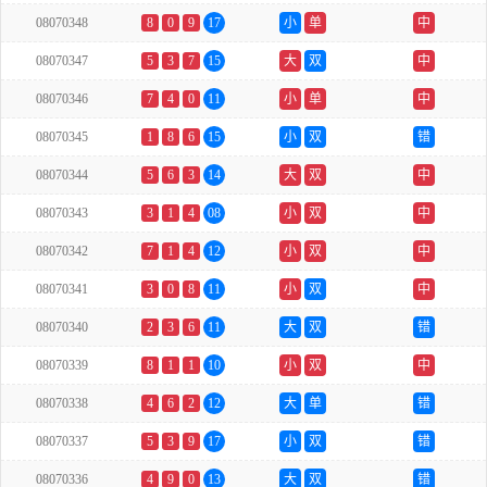
08070348
8
0
9
17
小
单
中
08070347
5
3
7
15
大
双
中
08070346
7
4
0
11
小
单
中
08070345
1
8
6
15
小
双
错
08070344
5
6
3
14
大
双
中
08070343
3
1
4
08
小
双
中
08070342
7
1
4
12
小
双
中
08070341
3
0
8
11
小
双
中
08070340
2
3
6
11
大
双
错
08070339
8
1
1
10
小
双
中
08070338
4
6
2
12
大
单
错
08070337
5
3
9
17
小
双
错
08070336
4
9
0
13
大
双
错