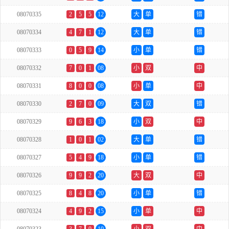
08070335
2
5
5
12
大
单
错
08070334
4
7
1
12
大
单
错
08070333
0
5
9
14
小
单
错
08070332
7
0
1
08
小
双
中
08070331
8
0
0
08
小
单
中
08070330
2
7
0
09
大
双
错
08070329
9
6
3
18
小
双
中
08070328
1
0
1
02
大
单
错
08070327
5
4
9
18
小
单
错
08070326
9
9
2
20
大
双
中
08070325
8
4
8
20
小
单
错
08070324
4
9
2
15
小
单
中