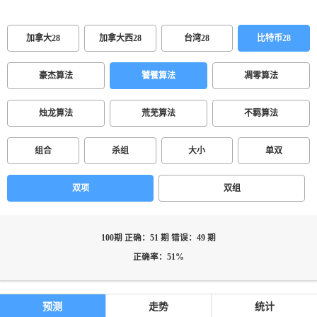
加拿大28
加拿大西28
台湾28
比特币28
豪杰算法
饕餮算法
凋零算法
烛龙算法
荒芜算法
不羁算法
组合
杀组
大小
单双
双项
双组
100期 正确：51 期 错误：49 期
正确率：51%
预测
走势
统计