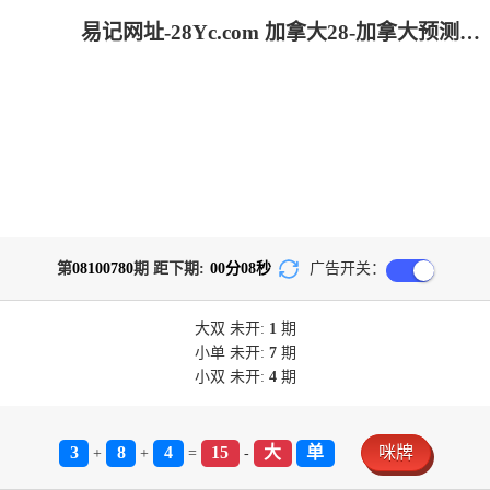
易记网址-28Yc.com 加拿大28-加拿大预测-加拿大pc预测结果走势|加拿大28开奖结果预测官网|飞飞28加拿大在线预测_专注研究!
第
08100780
期 距下期:
00
分
08
秒
广告开关：
大双
未开:
1
期
小单
未开:
7
期
小双
未开:
4
期
3
8
4
15
大
单
咪牌
+
+
=
-