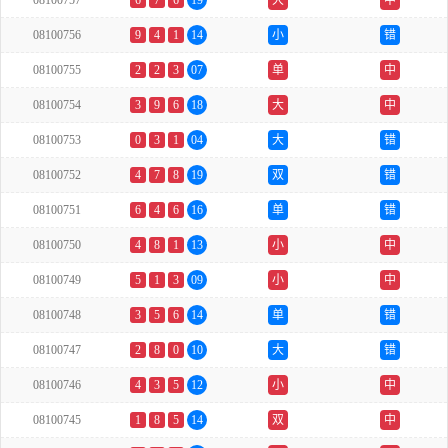
08100757
6
7
6
19
大
中
08100756
9
4
1
14
小
错
08100755
2
2
3
07
单
中
08100754
3
9
6
18
大
中
08100753
0
3
1
04
大
错
08100752
4
7
8
19
双
错
08100751
6
4
6
16
单
错
08100750
4
8
1
13
小
中
08100749
5
1
3
09
小
中
08100748
3
5
6
14
单
错
08100747
2
8
0
10
大
错
08100746
4
3
5
12
小
中
08100745
1
8
5
14
双
中