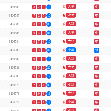
大单
3466588
8
2
3
13
殺
中
小单
3466587
7
2
7
16
殺
中
大双
3466586
0
7
1
08
殺
中
大单
3466585
0
4
0
04
殺
中
大双
3466584
9
7
3
19
殺
中
小单
3466583
1
3
3
07
殺
错
大双
3466582
9
1
3
13
殺
中
大单
3466581
9
5
6
20
殺
中
大双
3466580
3
3
6
12
殺
中
小双
3466579
2
3
4
09
殺
中
大双
3466578
5
0
8
13
殺
中
小单
3466577
7
4
1
12
殺
中
小双