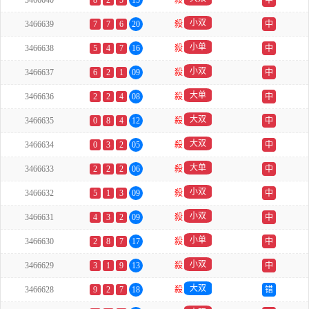
3466640
8
2
5
15
殺
中
小双
3466639
7
7
6
20
殺
中
小单
3466638
5
4
7
16
殺
中
小双
3466637
6
2
1
09
殺
中
大单
3466636
2
2
4
08
殺
中
大双
3466635
0
8
4
12
殺
中
大双
3466634
0
3
2
05
殺
中
大单
3466633
2
2
2
06
殺
中
小双
3466632
5
1
3
09
殺
中
小双
3466631
4
3
2
09
殺
中
小单
3466630
2
8
7
17
殺
中
小双
3466629
3
1
9
13
殺
中
大双
3466628
9
2
7
18
殺
错