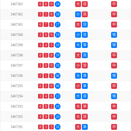
3467303
6
8
0
14
大
双
中
3467302
5
5
8
18
小
双
中
3467301
6
7
4
17
大
双
中
3467300
2
8
9
19
小
双
错
3467299
1
4
5
10
大
单
错
3467298
8
2
9
19
大
双
中
3467297
1
0
9
10
小
双
中
3467296
2
1
3
06
大
单
错
3467295
0
2
6
08
小
单
中
3467294
3
4
6
13
大
双
错
3467293
8
9
2
19
大
单
中
3467292
4
9
7
20
大
双
中
3467291
8
3
5
16
大
单
中