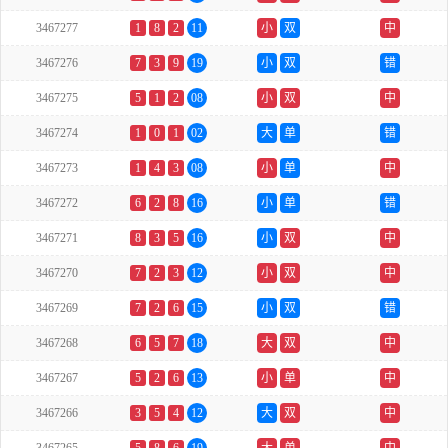
3467277
1
8
2
11
小
双
中
3467276
7
3
9
19
小
双
错
3467275
5
1
2
08
小
双
中
3467274
1
0
1
02
大
单
错
3467273
1
4
3
08
小
单
中
3467272
6
2
8
16
小
单
错
3467271
8
3
5
16
小
双
中
3467270
7
2
3
12
小
双
中
3467269
7
2
6
15
小
双
错
3467268
6
5
7
18
大
双
中
3467267
5
2
6
13
小
单
中
3467266
3
5
4
12
大
双
中