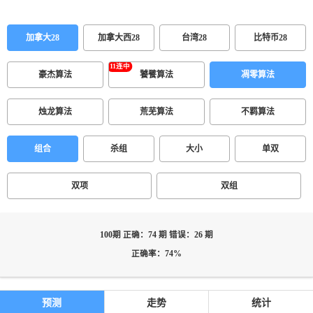
加拿大28
加拿大西28
台湾28
比特币28
豪杰算法
饕餮算法
凋零算法
烛龙算法
荒芜算法
不羁算法
组合
杀组
大小
单双
双项
双组
100期 正确：74 期 错误：26 期
正确率：74%
预测
走势
统计