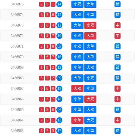
3466975
7
6
1
14
小双
大单
错
3466974
6
3
6
15
大双
小单
错
3466973
0
8
4
12
大单
小双
中
3466972
8
4
7
19
小双
大单
中
3466971
2
1
0
03
小双
大单
错
3466970
3
6
7
16
小双
大单
错
3466969
1
9
2
12
小单
大双
错
3466968
5
2
2
09
大单
小双
错
3466967
0
9
9
18
大双
小单
中
3466966
8
3
7
18
小单
大双
中
3466965
3
3
0
06
小单
大双
错
3466964
7
5
1
13
小单
大双
中
3466963
5
7
5
17
大双
小单
错