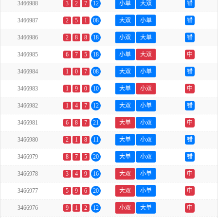
3466988
3
2
7
12
小单
大双
错
3466987
2
5
1
08
大双
小单
错
3466986
2
8
8
18
小双
大单
错
3466985
6
7
5
18
小单
大双
中
3466984
1
0
7
08
大双
小单
错
3466983
1
9
0
10
大单
小双
中
3466982
1
4
7
12
大双
小单
错
3466981
6
8
7
21
大单
小双
中
3466980
2
1
8
11
大单
小双
错
3466979
8
7
5
20
大单
小双
错
3466978
3
4
9
16
大双
小单
中
3466977
5
9
6
20
大双
小单
中
3466976
9
1
2
12
小双
大单
中