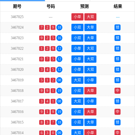
期号
号码
预测
结果
3467025
---
小单
大双
---
3467024
7
2
9
18
小双
大单
错
3467023
9
2
5
16
小双
大单
错
3467022
1
2
9
12
小单
大双
错
3467021
0
7
5
12
小单
大双
错
3467020
3
4
5
12
小单
大双
错
3467019
5
1
2
08
大双
小单
错
3467018
9
9
1
19
小双
大单
中
3467017
3
4
1
08
大双
小单
错
3467016
9
1
9
19
小双
大单
中
3467015
8
3
7
18
小双
大单
错
3467014
6
3
0
09
大双
小单
中