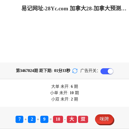
易记网址-28Yc.com 加拿大28-加拿大预测-加拿大pc预测结果走势|加拿大28开奖结果预测官网|飞飞28加拿大在线预测_专注研究!
第
3467024
期 距下期:
01
分
33
秒
广告开关：
大单
未开:
6
期
小单
未开:
10
期
小双
未开:
2
期
7
2
9
18
大
双
咪牌
+
+
=
-