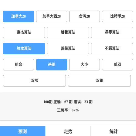
加拿大28
加拿大西28
台湾28
比特币28
豪杰算法
饕餮算法
凋零算法
烛龙算法
荒芜算法
不羁算法
组合
杀组
大小
单双
双项
双组
100期 正确：67 期 错误：33 期
正确率：67%
预测
走势
统计