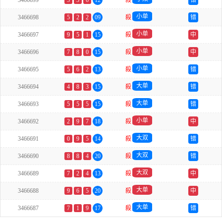
3466699
3
3
6
12
殺
错
小单
3466698
5
2
2
09
殺
错
小单
3466697
9
5
1
15
殺
中
小单
3466696
7
8
0
15
殺
中
小单
3466695
5
6
2
13
殺
错
大单
3466694
4
8
3
15
殺
错
大单
3466693
5
5
5
15
殺
错
小单
3466692
2
9
7
18
殺
中
大双
3466691
0
9
5
14
殺
错
大双
3466690
8
8
4
20
殺
错
大双
3466689
7
2
4
13
殺
中
大单
3466688
9
6
5
20
殺
中
大单
3466687
7
1
9
17
殺
错