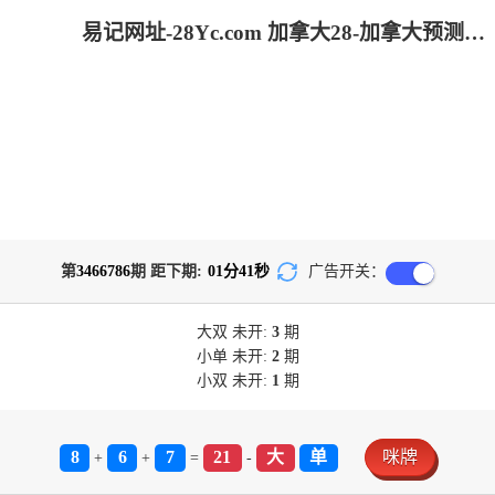
易记网址-28Yc.com 加拿大28-加拿大预测-加拿大pc预测结果走势|加拿大28开奖结果预测官网|飞飞28加拿大在线预测_专注研究!
第
3466786
期 距下期:
01
分
41
秒
广告开关：
大双
未开:
3
期
小单
未开:
2
期
小双
未开:
1
期
8
6
7
21
大
单
咪牌
+
+
=
-