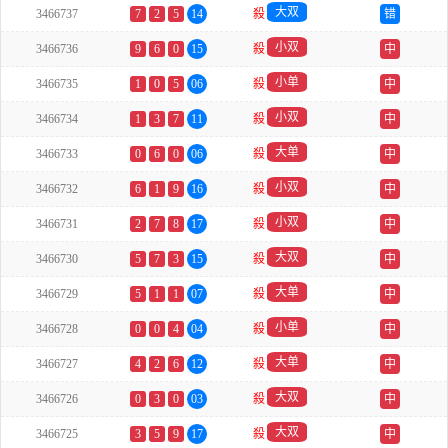
大双
3466737
7
2
5
14
殺
错
小双
3466736
9
6
0
15
殺
中
小单
3466735
1
0
5
06
殺
中
小双
3466734
1
3
7
11
殺
中
大单
3466733
0
6
0
06
殺
中
小双
3466732
6
1
9
16
殺
中
小双
3466731
2
7
8
17
殺
中
大双
3466730
5
7
3
15
殺
中
大单
3466729
5
1
1
07
殺
中
小单
3466728
0
0
4
04
殺
中
大单
3466727
4
2
6
12
殺
中
大双
3466726
0
3
0
03
殺
中
大双
3466725
3
5
9
17
殺
中