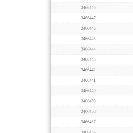
3466448
3466447
3466446
3466445
3466444
3466443
3466442
3466441
3466440
3466439
3466438
3466437
3466436