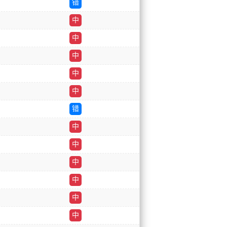
错
中
中
中
中
中
错
中
中
中
中
中
中