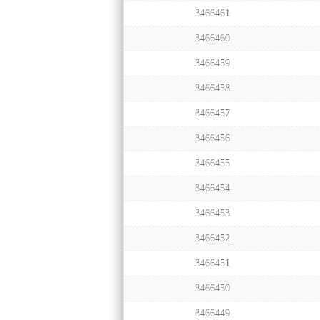
3466461
3466460
3466459
3466458
3466457
3466456
3466455
3466454
3466453
3466452
3466451
3466450
3466449