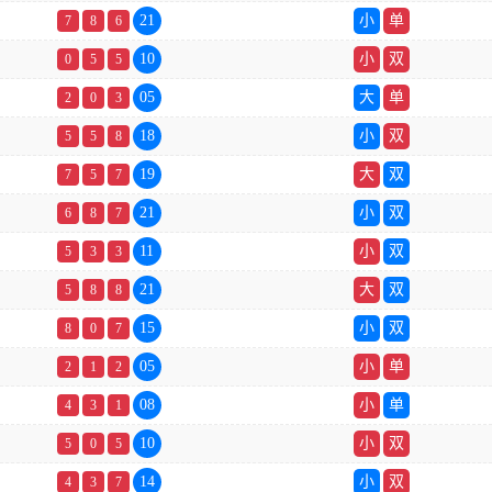
21
小
单
7
8
6
10
小
双
0
5
5
05
大
单
2
0
3
18
小
双
5
5
8
19
大
双
7
5
7
21
小
双
6
8
7
11
小
双
5
3
3
21
大
双
5
8
8
15
小
双
8
0
7
05
小
单
2
1
2
08
小
单
4
3
1
10
小
双
5
0
5
14
小
双
4
3
7