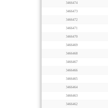
3466474
3466473
3466472
3466471
3466470
3466469
3466468
3466467
3466466
3466465
3466464
3466463
3466462