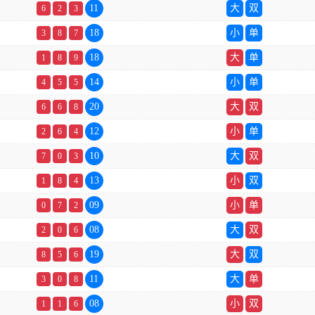
11
大
双
6
2
3
18
小
单
3
8
7
18
大
单
1
8
9
14
小
单
4
5
5
20
大
双
6
6
8
12
小
单
2
6
4
10
大
双
7
0
3
13
小
双
1
8
4
09
小
单
0
7
2
08
大
双
2
0
6
19
大
双
8
5
6
11
大
单
3
0
8
08
小
双
1
1
6