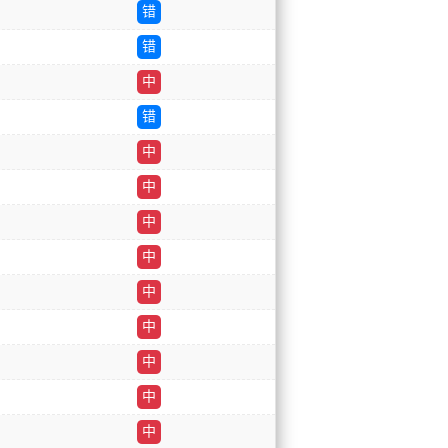
错
错
中
错
中
中
中
中
中
中
中
中
中