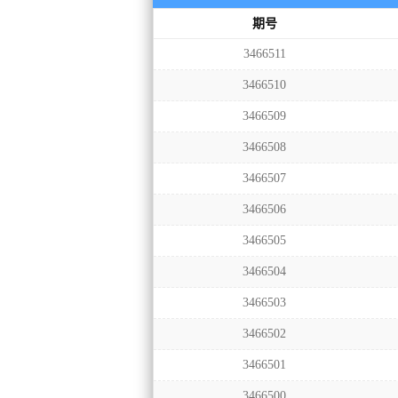
期号
3466511
3466510
3466509
3466508
3466507
3466506
3466505
3466504
3466503
3466502
3466501
3466500