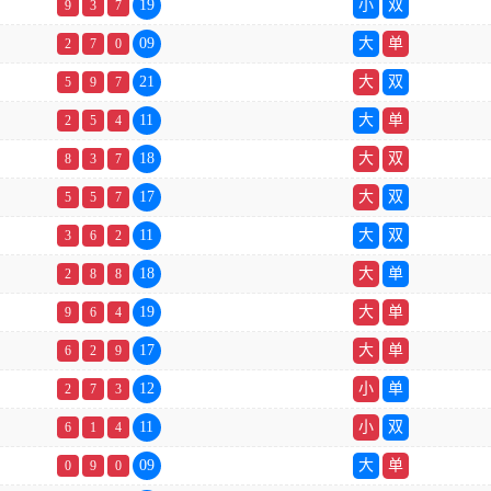
19
小
双
9
3
7
09
大
单
2
7
0
21
大
双
5
9
7
11
大
单
2
5
4
18
大
双
8
3
7
17
大
双
5
5
7
11
大
双
3
6
2
18
大
单
2
8
8
19
大
单
9
6
4
17
大
单
6
2
9
12
小
单
2
7
3
11
小
双
6
1
4
09
大
单
0
9
0