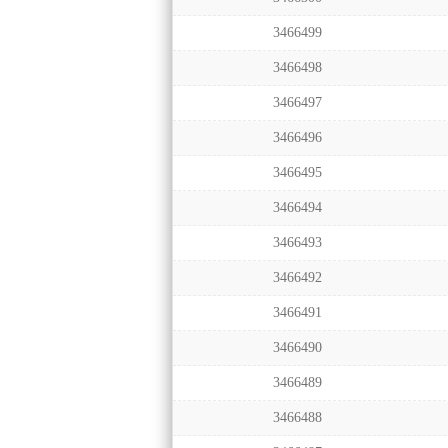
3466499
3466498
3466497
3466496
3466495
3466494
3466493
3466492
3466491
3466490
3466489
3466488