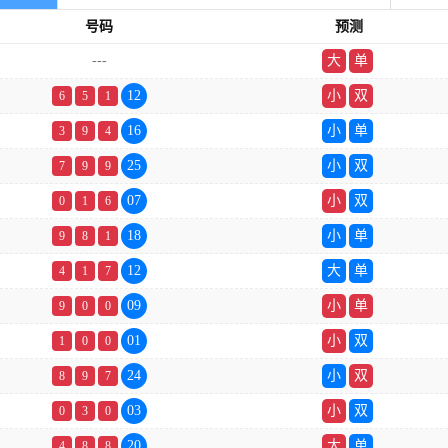
号码
预测
---
大
单
12
小
双
6
5
1
16
小
单
3
9
4
25
小
双
7
9
9
07
小
双
0
1
6
18
小
单
9
8
1
12
大
单
4
1
7
09
小
单
9
0
0
01
小
双
1
0
0
24
小
双
8
9
7
03
小
双
0
3
0
20
大
单
4
8
8