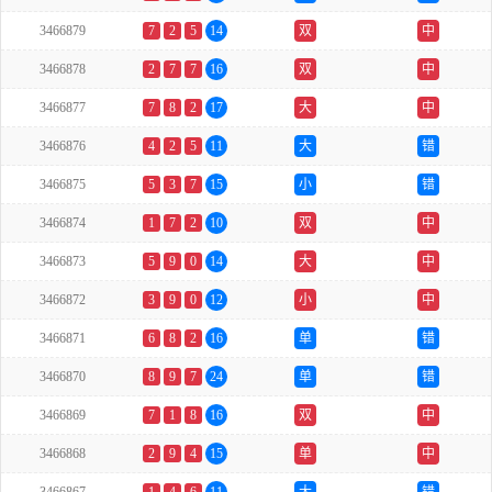
3466879
7
2
5
14
双
中
3466878
2
7
7
16
双
中
3466877
7
8
2
17
大
中
3466876
4
2
5
11
大
错
3466875
5
3
7
15
小
错
3466874
1
7
2
10
双
中
3466873
5
9
0
14
大
中
3466872
3
9
0
12
小
中
3466871
6
8
2
16
单
错
3466870
8
9
7
24
单
错
3466869
7
1
8
16
双
中
3466868
2
9
4
15
单
中