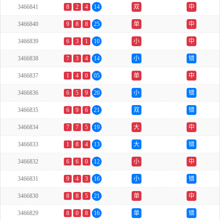
3466841
8
2
4
14
双
中
3466840
9
8
8
25
单
中
3466839
6
3
1
10
小
中
3466838
7
3
4
14
小
错
3466837
1
4
0
05
单
中
3466836
6
5
9
20
小
错
3466835
6
9
6
21
双
错
3466834
7
7
5
19
大
中
3466833
1
8
4
13
大
错
3466832
6
6
0
12
小
中
3466831
9
4
3
16
小
错
3466830
8
8
5
21
单
中
3466829
8
0
8
16
单
错