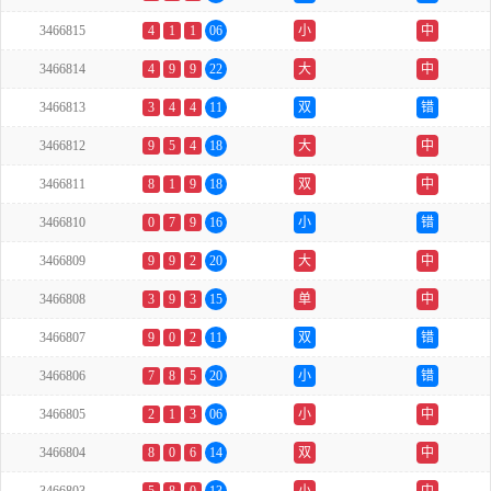
3466815
4
1
1
06
小
中
3466814
4
9
9
22
大
中
3466813
3
4
4
11
双
错
3466812
9
5
4
18
大
中
3466811
8
1
9
18
双
中
3466810
0
7
9
16
小
错
3466809
9
9
2
20
大
中
3466808
3
9
3
15
单
中
3466807
9
0
2
11
双
错
3466806
7
8
5
20
小
错
3466805
2
1
3
06
小
中
3466804
8
0
6
14
双
中