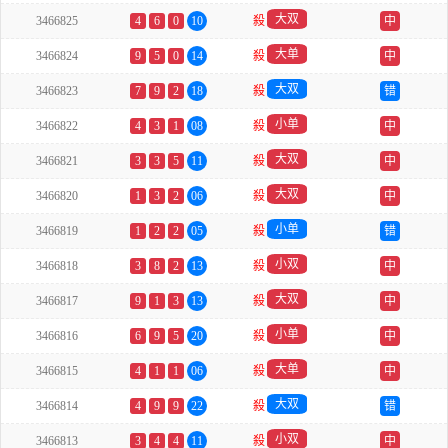
大双
3466825
4
6
0
10
殺
中
大单
3466824
9
5
0
14
殺
中
大双
3466823
7
9
2
18
殺
错
小单
3466822
4
3
1
08
殺
中
大双
3466821
3
3
5
11
殺
中
大双
3466820
1
3
2
06
殺
中
小单
3466819
1
2
2
05
殺
错
小双
3466818
3
8
2
13
殺
中
大双
3466817
9
1
3
13
殺
中
小单
3466816
6
9
5
20
殺
中
大单
3466815
4
1
1
06
殺
中
大双
3466814
4
9
9
22
殺
错
小双
3466813
3
4
4
11
殺
中