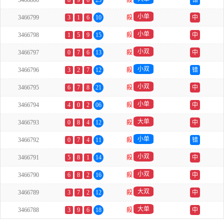
3466800
8
9
6
23
殺
错
小单
3466799
3
1
6
10
殺
中
小单
3466798
1
5
9
15
殺
中
小双
3466797
0
7
6
13
殺
中
小双
3466796
3
2
7
12
殺
错
小双
3466795
6
7
8
21
殺
中
小单
3466794
4
0
2
06
殺
中
大单
3466793
0
8
4
12
殺
中
小单
3466792
0
7
4
11
殺
错
小双
3466791
5
8
1
14
殺
中
小双
3466790
6
8
2
16
殺
中
大双
3466789
3
7
2
12
殺
中
大单
3466788
3
9
6
18
殺
中