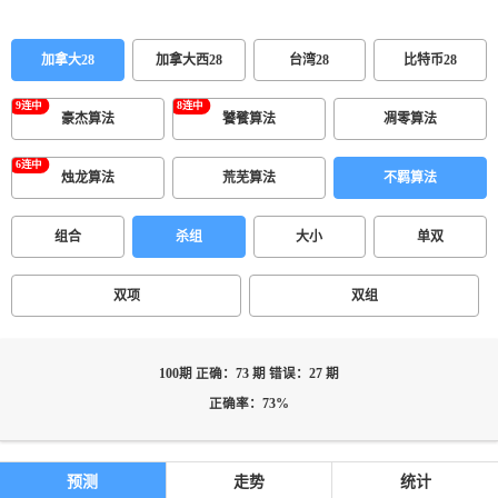
加拿大28
加拿大西28
台湾28
比特币28
豪杰算法
饕餮算法
凋零算法
烛龙算法
荒芜算法
不羁算法
组合
杀组
大小
单双
双项
双组
100期 正确：73 期 错误：27 期
正确率：73%
预测
走势
统计