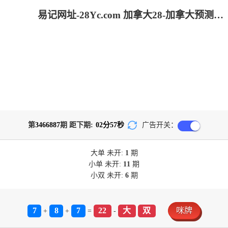
易记网址-28Yc.com 加拿大28-加拿大预测-加拿大pc预测结果走势|加拿大28开奖结果预测官网|飞飞28加拿大在线预测_专注研究!
第
3466887
期 距下期:
02
分
57
秒
广告开关：
大单
未开:
1
期
小单
未开:
11
期
小双
未开:
6
期
7
8
7
22
大
双
咪牌
+
+
=
-