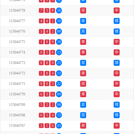
115044779
4
5
3
12
单
错
115044778
7
3
8
18
双
中
115044777
4
4
2
10
单
错
115044776
3
4
2
09
双
错
115044775
1
9
9
19
单
中
115044774
0
5
8
13
单
中
115044773
8
8
9
25
双
错
115044772
1
8
4
13
单
中
115044771
8
9
5
22
双
中
115044770
6
3
0
09
单
中
115044769
5
2
2
09
双
错
115044768
6
5
4
15
双
错
115044767
2
1
0
03
单
中