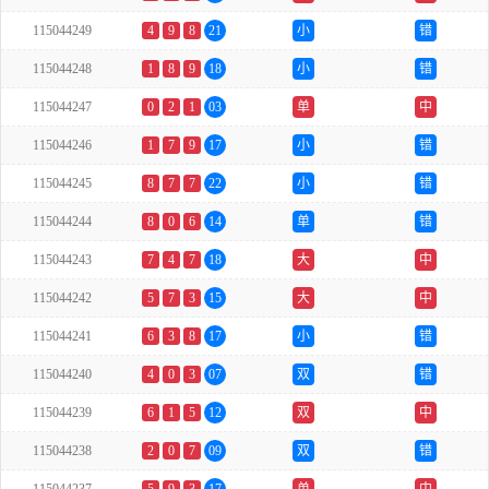
115044249
4
9
8
21
小
错
115044248
1
8
9
18
小
错
115044247
0
2
1
03
单
中
115044246
1
7
9
17
小
错
115044245
8
7
7
22
小
错
115044244
8
0
6
14
单
错
115044243
7
4
7
18
大
中
115044242
5
7
3
15
大
中
115044241
6
3
8
17
小
错
115044240
4
0
3
07
双
错
115044239
6
1
5
12
双
中
115044238
2
0
7
09
双
错