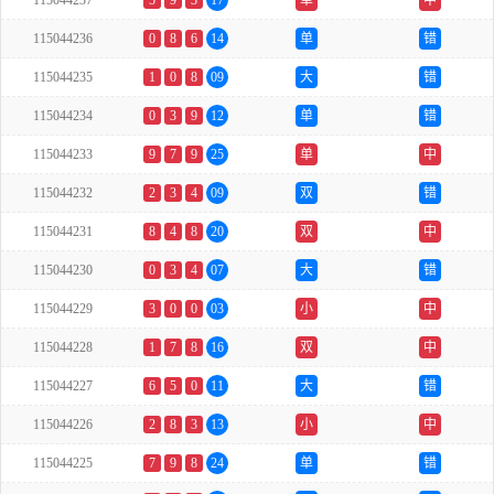
115044237
5
9
3
17
单
中
115044236
0
8
6
14
单
错
115044235
1
0
8
09
大
错
115044234
0
3
9
12
单
错
115044233
9
7
9
25
单
中
115044232
2
3
4
09
双
错
115044231
8
4
8
20
双
中
115044230
0
3
4
07
大
错
115044229
3
0
0
03
小
中
115044228
1
7
8
16
双
中
115044227
6
5
0
11
大
错
115044226
2
8
3
13
小
中
115044225
7
9
8
24
单
错