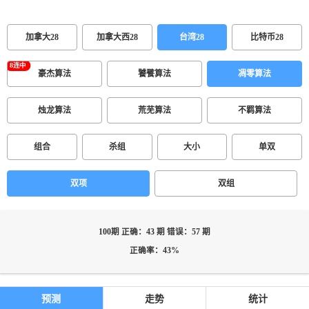
加拿大28
加拿大西28
台湾28
比特币28
豪杰算法
饕餮算法
凋零算法
烛龙算法
荒芜算法
不羁算法
组合
杀组
大小
单双
双项
双组
100期 正确：43 期 错误：57 期
正确率：43%
预测
走势
统计