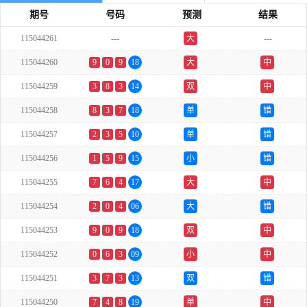
期号
号码
预测
结果
115044261
---
大
---
115044260
9
0
9
18
大
中
115044259
3
8
3
14
双
中
115044258
8
3
7
18
单
错
115044257
2
3
5
10
单
错
115044256
1
5
9
15
小
错
115044255
7
6
4
17
大
中
115044254
2
0
4
06
大
错
115044253
9
0
9
18
双
中
115044252
0
6
3
09
小
中
115044251
3
7
3
13
双
错
115044250
7
4
8
19
单
中