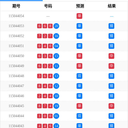
期号
号码
预测
结果
115044054
---
单
---
115044053
6
6
8
20
单
错
115044052
7
2
7
16
单
错
115044051
0
4
0
04
单
错
115044050
6
3
6
15
单
中
115044049
6
3
2
11
单
中
115044048
3
6
4
13
双
错
115044047
8
4
0
12
单
错
115044046
2
4
4
10
单
错
115044045
8
7
4
19
单
中
115044044
1
0
0
01
双
错
115044043
4
4
6
14
单
错