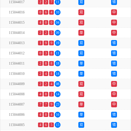
115044017
2
2
7
11
双
错
115044016
0
6
4
10
双
中
115044015
4
0
0
04
双
中
115044014
2
2
5
09
单
中
115044013
1
9
9
19
双
错
115044012
0
3
8
11
双
错
115044011
2
8
8
18
单
错
115044010
2
4
8
14
单
错
115044009
2
2
4
08
双
中
115044008
4
8
2
14
双
中
115044007
7
7
9
23
单
中
115044006
4
8
4
16
单
错
115044005
4
6
5
15
双
错