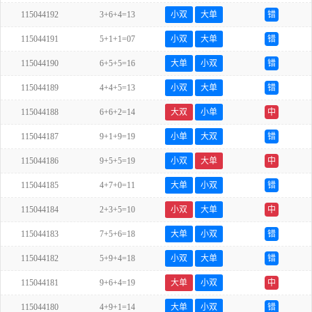
115044192
3+6+4=13
小双
大单
错
115044191
5+1+1=07
小双
大单
错
115044190
6+5+5=16
大单
小双
错
115044189
4+4+5=13
小双
大单
错
115044188
6+6+2=14
大双
小单
中
115044187
9+1+9=19
小单
大双
错
115044186
9+5+5=19
小双
大单
中
115044185
4+7+0=11
大单
小双
错
115044184
2+3+5=10
小双
大单
中
115044183
7+5+6=18
大单
小双
错
115044182
5+9+4=18
小双
大单
错
115044181
9+6+4=19
大单
小双
中
115044180
4+9+1=14
大单
小双
错