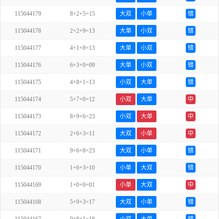
115044179
8+2+5=15
大双
小单
错
115044178
2+2+9=13
大单
小双
错
115044177
4+1+8=13
大单
小双
错
115044176
6+3+0=09
大单
小双
错
115044175
4+8+1=13
小双
大单
错
115044174
5+7+0=12
小双
大单
中
115044173
8+9+6=23
小双
大单
中
115044172
2+6+3=11
大双
小单
中
115044171
9+6+8=23
大双
小单
错
115044170
1+6+3=10
小单
大双
错
115044169
1+0+0=01
小单
大双
中
115044168
5+9+3=17
大双
小单
错