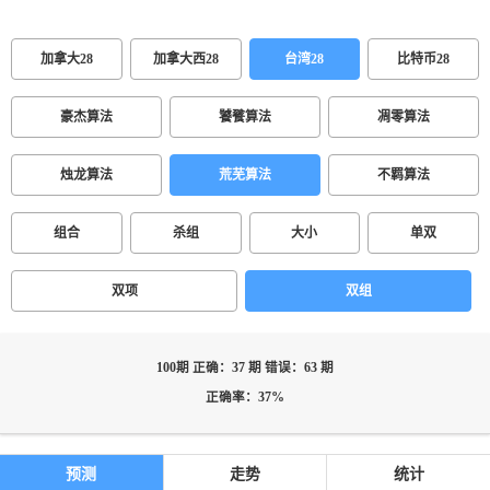
加拿大28
加拿大西28
台湾28
比特币28
豪杰算法
饕餮算法
凋零算法
烛龙算法
荒芜算法
不羁算法
组合
杀组
大小
单双
双项
双组
100期 正确：37 期 错误：63 期
正确率：37%
预测
走势
统计