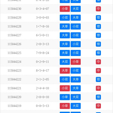
115044231
8+4+8=20
小双
大单
错
115044230
0+3+4=07
小单
大双
中
115044229
3+0+0=03
小双
大单
错
115044228
1+7+8=16
大单
小双
错
115044227
6+5+0=11
大单
小双
错
115044226
2+8+3=13
大单
小双
错
115044225
7+9+8=24
大单
小双
错
115044224
0+2+9=11
大双
小单
中
115044223
8+5+4=17
大单
小双
中
115044222
2+1+2=05
小双
大单
错
115044221
2+4+4=10
小双
大单
中
115044220
2+8+0=10
小单
大双
错
115044219
0+8+5=13
小单
大双
中