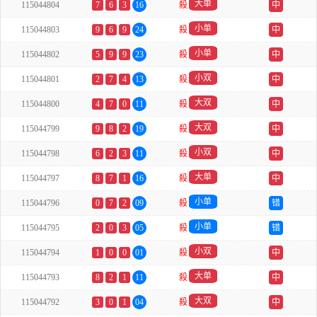
大单
115044804
7
6
3
16
殺
中
小单
115044803
9
6
9
24
殺
中
小单
115044802
5
9
9
23
殺
中
小双
115044801
2
7
4
13
殺
中
大双
115044800
4
7
0
11
殺
中
大双
115044799
9
8
2
19
殺
中
小双
115044798
6
2
3
11
殺
中
大单
115044797
8
7
1
16
殺
中
小单
115044796
0
7
2
09
殺
错
小单
115044795
2
0
3
05
殺
错
小双
115044794
1
0
0
01
殺
中
大单
115044793
8
2
1
11
殺
中
大双
115044792
3
0
1
04
殺
中