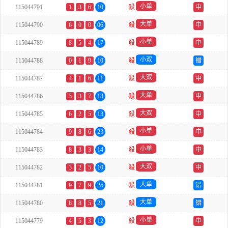
小单
115044791
1
3
6
10
殺
中
大单
115044790
6
0
0
06
殺
中
小单
115044789
8
5
4
17
殺
中
小双
115044788
0
1
9
10
殺
错
大双
115044787
4
1
6
11
殺
中
大单
115044786
3
3
7
13
殺
中
大双
115044785
6
2
5
13
殺
中
小单
115044784
9
8
6
23
殺
中
小单
115044783
8
3
3
14
殺
中
大双
115044782
3
2
5
10
殺
中
大单
115044781
9
7
9
25
殺
错
大单
115044780
8
8
5
21
殺
错
小单
115044779
4
5
3
12
殺
中