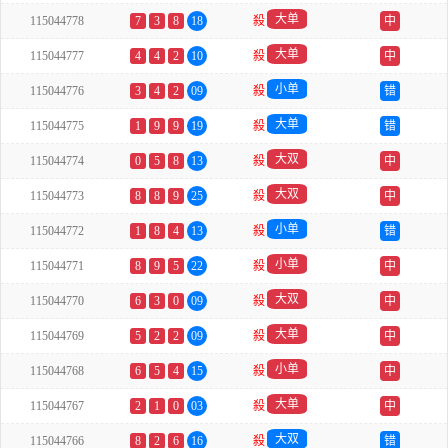
大单
115044778
7
3
8
18
殺
中
大单
115044777
4
4
2
10
殺
中
小单
115044776
3
4
2
09
殺
错
大单
115044775
1
9
9
19
殺
错
大双
115044774
0
5
8
13
殺
中
大双
115044773
8
8
9
25
殺
中
小单
115044772
1
8
4
13
殺
错
小单
115044771
8
9
5
22
殺
中
大双
115044770
6
3
0
09
殺
中
大单
115044769
5
2
2
09
殺
中
小单
115044768
6
5
4
15
殺
中
大单
115044767
2
1
0
03
殺
中
大双
115044766
8
2
6
16
殺
错