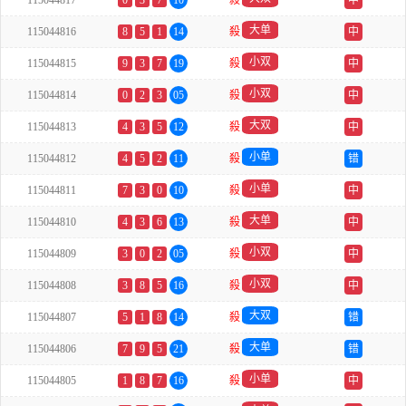
115044817
0
3
7
10
殺
中
大单
115044816
8
5
1
14
殺
中
小双
115044815
9
3
7
19
殺
中
小双
115044814
0
2
3
05
殺
中
大双
115044813
4
3
5
12
殺
中
小单
115044812
4
5
2
11
殺
错
小单
115044811
7
3
0
10
殺
中
大单
115044810
4
3
6
13
殺
中
小双
115044809
3
0
2
05
殺
中
小双
115044808
3
8
5
16
殺
中
大双
115044807
5
1
8
14
殺
错
大单
115044806
7
9
5
21
殺
错
小单
115044805
1
8
7
16
殺
中