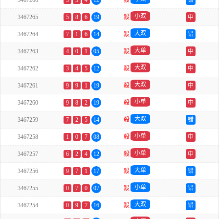
3467266
3
5
4
12
殺
错
小双
3467265
5
8
6
19
殺
中
大双
3467264
7
1
6
14
殺
错
大单
3467263
4
0
1
05
殺
中
大双
3467262
3
4
5
12
殺
中
大双
3467261
9
9
1
19
殺
中
小单
3467260
9
8
2
19
殺
中
大双
3467259
7
2
5
14
殺
错
小单
3467258
1
0
7
08
殺
中
小单
3467257
6
2
4
12
殺
中
大单
3467256
9
7
1
17
殺
错
小单
3467255
0
7
0
07
殺
错
大双
3467254
0
9
7
16
殺
错