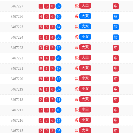
大单
3467227
1
6
0
07
殺
中
大双
3467226
4
6
6
16
殺
错
大双
3467225
5
6
3
14
殺
错
小双
3467224
1
1
4
06
殺
错
大双
3467223
3
7
2
12
殺
中
大单
3467222
9
4
7
20
殺
中
大双
3467221
9
1
7
17
殺
中
小双
3467220
9
3
5
17
殺
中
小双
3467219
6
1
0
07
殺
中
大双
3467218
2
2
7
11
殺
中
小单
3467217
7
0
3
10
殺
中
小双
3467216
1
7
6
14
殺
中
大单
3467215
2
0
3
05
殺
中