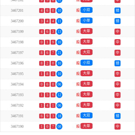
3467202
9
5
8
22
殺
中
小双
3467201
4
6
0
10
殺
错
小单
3467200
3
4
4
11
殺
错
大单
3467199
4
6
3
13
殺
中
大单
3467198
0
1
9
10
殺
中
大双
3467197
8
6
7
21
殺
中
小双
3467196
8
2
0
10
殺
错
大单
3467195
1
8
1
10
殺
中
大单
3467194
0
6
0
06
殺
中
大单
3467193
1
5
6
12
殺
中
大单
3467192
1
4
1
06
殺
中
大双
3467191
6
9
3
18
殺
错
大单
3467190
1
0
7
08
殺
中