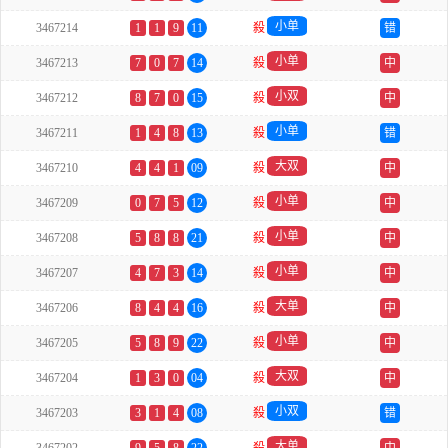
小单
3467214
1
1
9
11
殺
错
小单
3467213
7
0
7
14
殺
中
小双
3467212
8
7
0
15
殺
中
小单
3467211
1
4
8
13
殺
错
大双
3467210
4
4
1
09
殺
中
小单
3467209
0
7
5
12
殺
中
小单
3467208
5
8
8
21
殺
中
小单
3467207
4
7
3
14
殺
中
大单
3467206
8
4
4
16
殺
中
小单
3467205
5
8
9
22
殺
中
大双
3467204
1
3
0
04
殺
中
小双
3467203
3
1
4
08
殺
错
大单