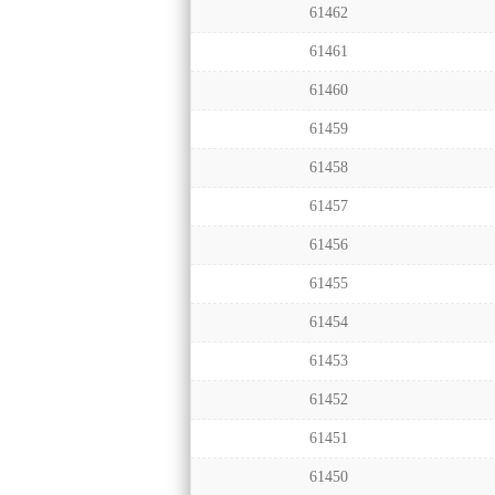
61462
61461
61460
61459
61458
61457
61456
61455
61454
61453
61452
61451
61450