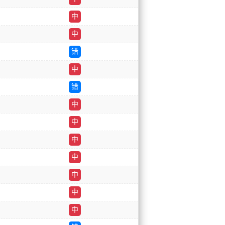
中
中
错
中
错
中
中
中
中
中
中
中