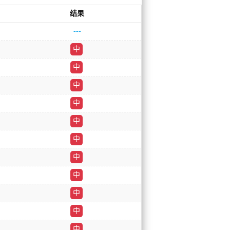
结果
---
中
中
中
中
中
中
中
中
中
中
中