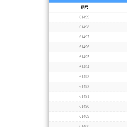
期号
61499
61498
61497
61496
61495
61494
61493
61492
61491
61490
61489
61488