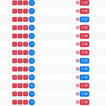
15
殺
小双
8
2
5
11
殺
大单
6
4
1
20
殺
大双
7
7
6
11
殺
大双
2
9
0
21
殺
小单
7
7
7
13
殺
大单
1
9
3
16
殺
大单
0
9
7
16
殺
大双
4
9
3
03
殺
小单
0
2
1
03
殺
小单
0
2
1
08
殺
小单
1
0
7
19
殺
大单
8
2
9
10
殺
小单
1
5
4