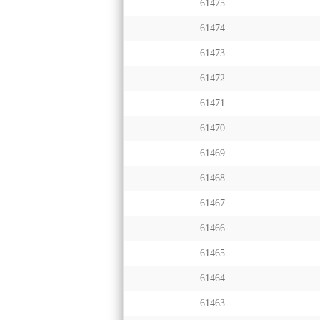
61475
61474
61473
61472
61471
61470
61469
61468
61467
61466
61465
61464
61463