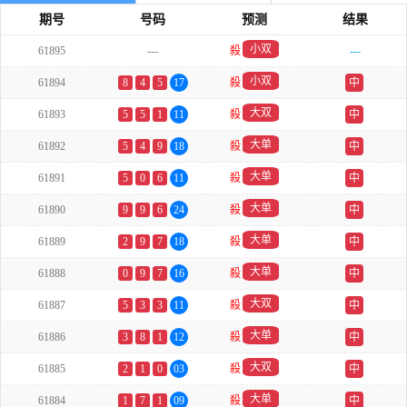
期号
号码
预测
结果
小双
61895
---
殺
---
小双
61894
8
4
5
17
殺
中
大双
61893
5
5
1
11
殺
中
大单
61892
5
4
9
18
殺
中
大单
61891
5
0
6
11
殺
中
大单
61890
9
9
6
24
殺
中
大单
61889
2
9
7
18
殺
中
大单
61888
0
9
7
16
殺
中
大双
61887
5
3
3
11
殺
中
大单
61886
3
8
1
12
殺
中
大双
61885
2
1
0
03
殺
中
大单
61884
1
7
1
09
殺
中