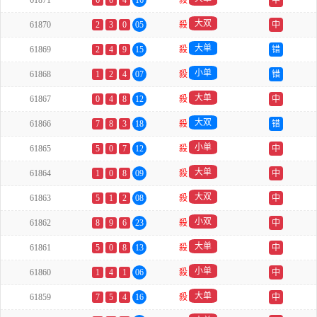
61871
6
6
4
16
殺
中
大双
61870
2
3
0
05
殺
中
大单
61869
2
4
9
15
殺
错
小单
61868
1
2
4
07
殺
错
大单
61867
0
4
8
12
殺
中
大双
61866
7
8
3
18
殺
错
小单
61865
5
0
7
12
殺
中
大单
61864
1
0
8
09
殺
中
大双
61863
5
1
2
08
殺
中
小双
61862
8
9
6
23
殺
中
大单
61861
5
0
8
13
殺
中
小单
61860
1
4
1
06
殺
中
大单
61859
7
5
4
16
殺
中