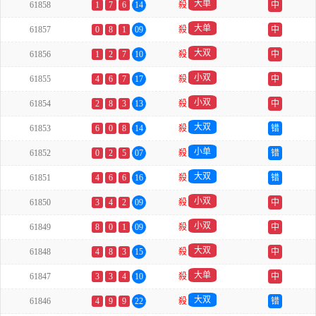
大单
61858
1
7
6
14
殺
中
大单
61857
0
8
1
09
殺
中
大双
61856
1
2
7
10
殺
中
小双
61855
4
6
7
17
殺
中
小双
61854
2
8
3
13
殺
中
大双
61853
6
0
8
14
殺
错
小单
61852
0
2
5
07
殺
错
大双
61851
4
6
6
16
殺
错
小双
61850
3
4
2
09
殺
中
小双
61849
8
0
1
09
殺
中
大双
61848
4
8
3
15
殺
中
大单
61847
3
3
4
10
殺
中
大双
61846
4
9
9
22
殺
错