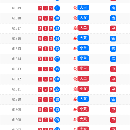
大单
61819
7
9
5
21
殺
错
大双
61818
9
2
7
18
殺
错
大单
61817
3
1
9
13
殺
中
大双
61816
6
5
3
14
殺
错
小单
61815
7
1
5
13
殺
错
小单
61814
3
1
3
07
殺
错
小单
61813
1
7
7
15
殺
中
大单
61812
1
7
0
08
殺
中
小双
61811
7
9
9
25
殺
中
大双
61810
7
4
7
18
殺
错
小双
61809
8
0
7
15
殺
中
大双
61808
0
2
7
09
殺
中
大双