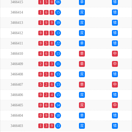
3466415
1
5
0
06
单
错
3466414
1
6
8
15
双
错
3466413
1
9
9
19
双
错
3466412
9
1
3
13
双
错
3466411
9
5
8
22
单
错
3466410
4
6
3
13
单
中
3466409
2
6
3
11
单
中
3466408
0
5
8
13
双
错
3466407
5
2
6
13
单
中
3466406
9
2
4
15
双
错
3466405
0
6
8
14
双
中
3466404
0
9
9
18
单
错
3466403
1
3
9
13
双
错