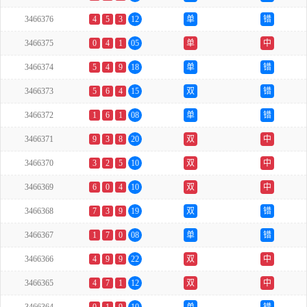
3466376
4
5
3
12
单
错
3466375
0
4
1
05
单
中
3466374
5
4
9
18
单
错
3466373
5
6
4
15
双
错
3466372
1
6
1
08
单
错
3466371
9
3
8
20
双
中
3466370
3
2
5
10
双
中
3466369
6
0
4
10
双
中
3466368
7
3
9
19
双
错
3466367
1
7
0
08
单
错
3466366
4
9
9
22
双
中
3466365
4
7
1
12
双
中