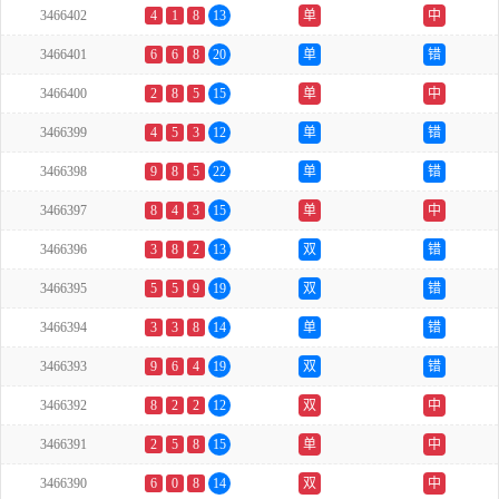
3466402
4
1
8
13
单
中
3466401
6
6
8
20
单
错
3466400
2
8
5
15
单
中
3466399
4
5
3
12
单
错
3466398
9
8
5
22
单
错
3466397
8
4
3
15
单
中
3466396
3
8
2
13
双
错
3466395
5
5
9
19
双
错
3466394
3
3
8
14
单
错
3466393
9
6
4
19
双
错
3466392
8
2
2
12
双
中
3466391
2
5
8
15
单
中
3466390
6
0
8
14
双
中