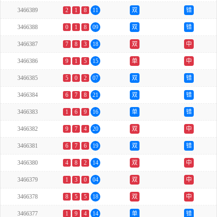
3466389
2
1
8
11
双
错
3466388
0
1
8
09
双
错
3466387
7
8
3
18
双
中
3466386
9
1
5
15
单
中
3466385
5
0
2
07
双
错
3466384
6
7
8
21
双
错
3466383
1
6
9
16
单
错
3466382
9
7
4
20
双
中
3466381
6
7
6
19
双
错
3466380
4
8
2
14
双
中
3466379
1
3
0
04
双
中
3466378
8
5
5
18
双
中
3466377
1
9
4
14
单
错