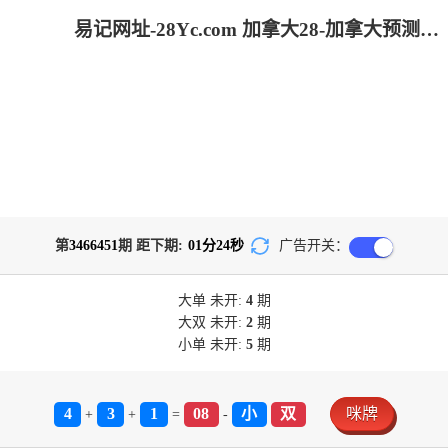
易记网址-28Yc.com 加拿大28-加拿大预测-加拿大pc预测结果走势|加拿大28开奖结果预测官网|飞飞28加拿大在线预测_专注研究!
第
3466451
期 距下期:
01
分
24
秒
广告开关：
大单
未开:
4
期
大双
未开:
2
期
小单
未开:
5
期
4
3
1
08
小
双
咪牌
+
+
=
-