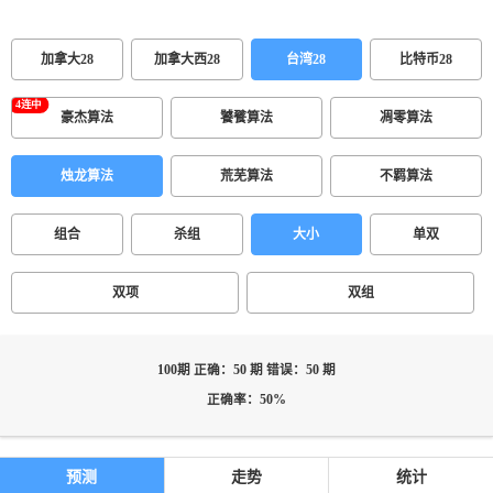
加拿大28
加拿大西28
台湾28
比特币28
豪杰算法
饕餮算法
凋零算法
烛龙算法
荒芜算法
不羁算法
组合
杀组
大小
单双
双项
双组
100期 正确：50 期 错误：50 期
正确率：50%
预测
走势
统计