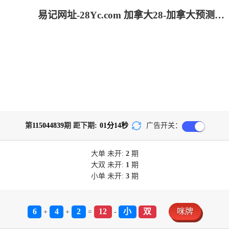
易记网址-28Yc.com 加拿大28-加拿大预测-加拿大pc预测结果走势|加拿大28开奖结果预测官网|飞飞28加拿大在线预测_专注研究!
第
115044839
期 距下期:
01
分
14
秒
广告开关：
大单
未开:
2
期
大双
未开:
1
期
小单
未开:
3
期
6
4
2
12
小
双
咪牌
+
+
=
-