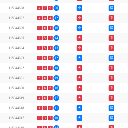
115044828
4
7
9
20
小
错
115044827
4
4
4
12
小
中
115044826
9
6
1
16
小
错
115044825
7
5
2
14
大
中
115044824
7
5
1
13
小
中
115044823
0
6
6
12
大
错
115044822
9
4
5
18
大
中
115044821
6
6
7
19
大
中
115044820
4
6
6
16
大
中
115044819
4
6
7
17
大
中
115044818
1
2
8
11
大
错
115044817
0
3
7
10
大
错