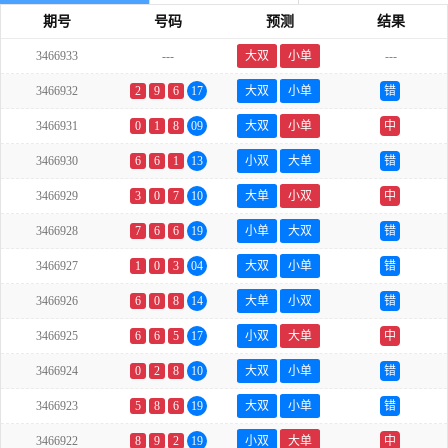
期号
号码
预测
结果
3466933
---
大双
小单
---
3466932
2
9
6
17
大双
小单
错
3466931
0
1
8
09
大双
小单
中
3466930
6
6
1
13
小双
大单
错
3466929
3
0
7
10
大单
小双
中
3466928
7
6
6
19
小单
大双
错
3466927
1
0
3
04
大双
小单
错
3466926
6
0
8
14
大单
小双
错
3466925
6
6
5
17
小双
大单
中
3466924
0
2
8
10
大双
小单
错
3466923
5
8
6
19
大双
小单
错
3466922
8
9
2
19
小双
大单
中