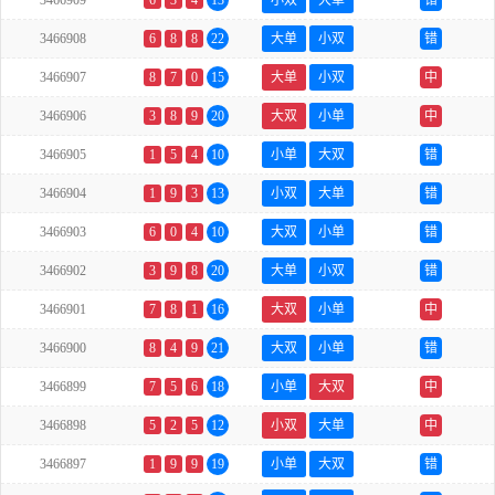
3466909
6
3
4
13
小双
大单
错
3466908
6
8
8
22
大单
小双
错
3466907
8
7
0
15
大单
小双
中
3466906
3
8
9
20
大双
小单
中
3466905
1
5
4
10
小单
大双
错
3466904
1
9
3
13
小双
大单
错
3466903
6
0
4
10
大双
小单
错
3466902
3
9
8
20
大单
小双
错
3466901
7
8
1
16
大双
小单
中
3466900
8
4
9
21
大双
小单
错
3466899
7
5
6
18
小单
大双
中
3466898
5
2
5
12
小双
大单
中
3466897
1
9
9
19
小单
大双
错