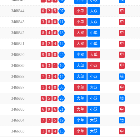
3466845
2
0
5
07
大单
小双
错
3466844
0
2
5
07
小单
大双
中
3466843
3
8
0
11
小单
大双
中
3466842
8
4
6
18
大双
小单
中
3466841
8
2
4
14
大双
小单
中
3466840
9
8
8
25
小双
大单
中
3466839
6
3
1
10
大单
小双
中
3466838
7
3
4
14
大单
小双
错
3466837
1
4
0
05
小单
大双
中
3466836
6
5
9
20
大单
小双
错
3466835
6
9
6
21
大单
小双
中
3466834
7
7
5
19
小单
大双
错
3466833
1
8
4
13
小单
大双
中