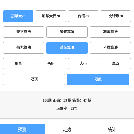
加拿大28
加拿大西28
台湾28
比特币28
豪杰算法
饕餮算法
凋零算法
烛龙算法
荒芜算法
不羁算法
组合
杀组
大小
单双
双项
双组
100期 正确：53 期 错误：47 期
正确率：53%
预测
走势
统计