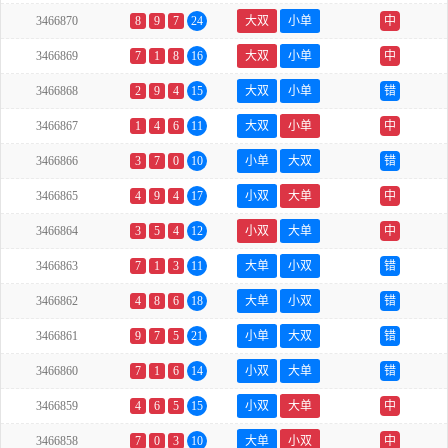
3466870
8
9
7
24
大双
小单
中
3466869
7
1
8
16
大双
小单
中
3466868
2
9
4
15
大双
小单
错
3466867
1
4
6
11
大双
小单
中
3466866
3
7
0
10
小单
大双
错
3466865
4
9
4
17
小双
大单
中
3466864
3
5
4
12
小双
大单
中
3466863
7
1
3
11
大单
小双
错
3466862
4
8
6
18
大单
小双
错
3466861
9
7
5
21
小单
大双
错
3466860
7
1
6
14
小双
大单
错
3466859
4
6
5
15
小双
大单
中
3466858
7
0
3
10
大单
小双
中