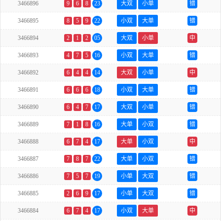
3466896
9
6
8
23
大双
小单
错
3466895
8
5
9
22
小双
大单
错
3466894
2
1
2
05
大双
小单
中
3466893
4
7
5
16
小双
大单
错
3466892
6
4
4
14
大双
小单
中
3466891
6
6
6
18
小双
大单
错
3466890
6
4
7
17
大双
小单
错
3466889
7
1
8
16
大单
小双
错
3466888
6
7
4
17
大单
小双
中
3466887
7
8
7
22
大单
小双
错
3466886
7
5
7
19
小单
大双
错
3466885
2
6
9
17
小单
大双
错
3466884
6
7
4
17
小双
大单
中