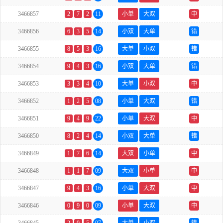
3466857
2
7
2
11
小单
大双
中
3466856
6
3
5
14
小双
大单
错
3466855
8
5
3
16
大单
小双
错
3466854
9
4
3
16
小双
大单
错
3466853
3
3
4
10
大单
小双
中
3466852
1
2
5
08
小单
大双
错
3466851
9
4
9
22
小单
大双
中
3466850
8
2
4
14
小双
大单
错
3466849
1
7
6
14
大双
小单
中
3466848
1
1
7
09
大双
小单
中
3466847
9
4
3
16
小单
大双
中
3466846
0
9
0
09
小单
大双
中