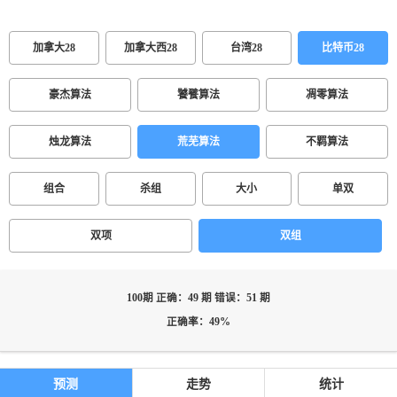
加拿大28
加拿大西28
台湾28
比特币28
豪杰算法
饕餮算法
凋零算法
烛龙算法
荒芜算法
不羁算法
组合
杀组
大小
单双
双项
双组
100期 正确：49 期 错误：51 期
正确率：49%
预测
走势
统计