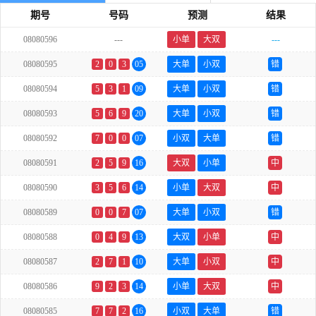
期号
号码
预测
结果
08080596
---
小单
大双
---
08080595
2
0
3
05
大单
小双
错
08080594
5
3
1
09
大单
小双
错
08080593
5
6
9
20
大单
小双
错
08080592
7
0
0
07
小双
大单
错
08080591
2
5
9
16
大双
小单
中
08080590
3
5
6
14
小单
大双
中
08080589
0
0
7
07
大单
小双
错
08080588
0
4
9
13
大双
小单
中
08080587
2
7
1
10
大单
小双
中
08080586
9
2
3
14
小单
大双
中
08080585
7
7
2
16
小双
大单
错