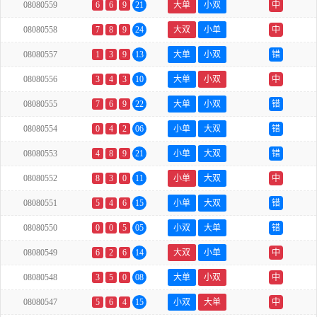
08080559
6
6
9
21
大单
小双
中
08080558
7
8
9
24
大双
小单
中
08080557
1
3
9
13
大单
小双
错
08080556
3
4
3
10
大单
小双
中
08080555
7
6
9
22
大单
小双
错
08080554
0
4
2
06
小单
大双
错
08080553
4
8
9
21
小单
大双
错
08080552
8
3
0
11
小单
大双
中
08080551
5
4
6
15
小单
大双
错
08080550
0
0
5
05
小双
大单
错
08080549
6
2
6
14
大双
小单
中
08080548
3
5
0
08
大单
小双
中
08080547
5
6
4
15
小双
大单
中