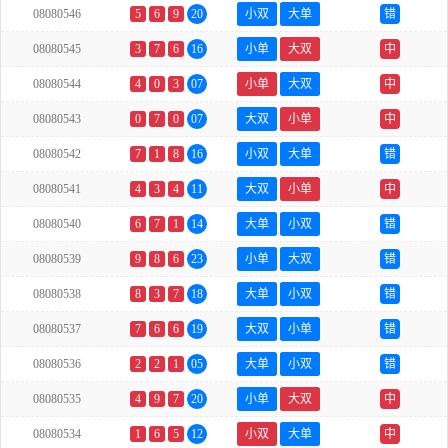
08080546
5
6
9
20
小双
大单
错
08080545
3
7
6
16
小单
大双
中
08080544
4
0
3
07
小单
大双
中
08080543
0
7
0
07
大双
小单
中
08080542
7
1
8
16
小双
大单
错
08080541
4
3
4
11
大双
小单
中
08080540
6
7
1
14
大单
小双
错
08080539
9
8
6
23
小单
大双
错
08080538
8
3
7
18
大单
小双
错
08080537
7
6
6
19
大双
小单
错
08080536
2
2
1
05
大单
小双
错
08080535
4
9
7
20
小单
大双
中
08080534
1
6
5
12
小双
大单
中